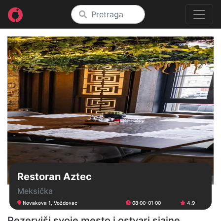
Restoran Aztec
Meksička
Novakova 1, Voždovac
08:00-01:00
4.9
Rezerviši svoje mesto i ostvari sjajne