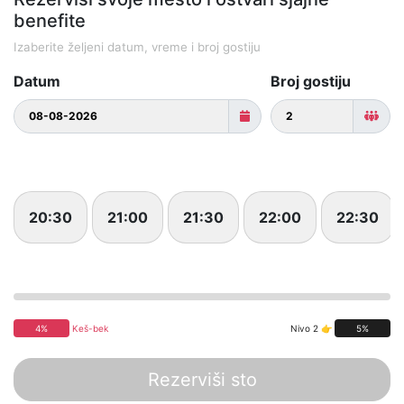
benefite
Izaberite željeni datum, vreme i broj gostiju
Datum
Broj gostiju
20:30
21:00
21:30
22:00
22:30
4%
Keš-bek
Nivo 2 👉
5%
Rezerviši sto