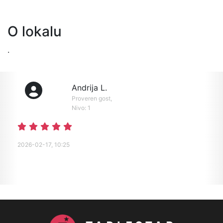
O lokalu
.
Andrija L.
Proveren gost,
Nivo: 1
2026-02-17, 10:25