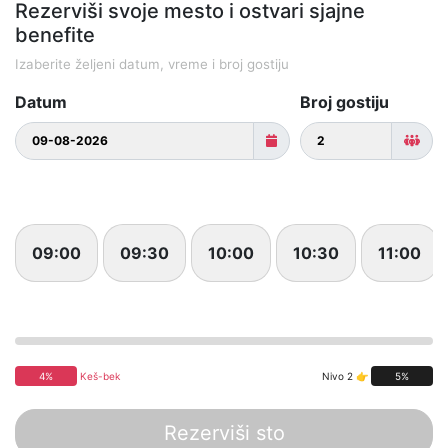
Rezerviši svoje mesto i ostvari sjajne
benefite
Izaberite željeni datum, vreme i broj gostiju
Datum
Broj gostiju
09:00
09:30
10:00
10:30
11:00
4%
Keš-bek
Nivo 2 👉
5%
Rezerviši sto