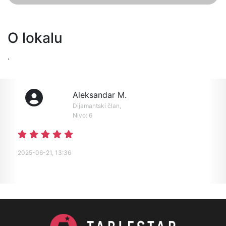
O lokalu
.
Aleksandar M.
Dijamantski član,
Nivo: 6
2025-06-21, 13:36