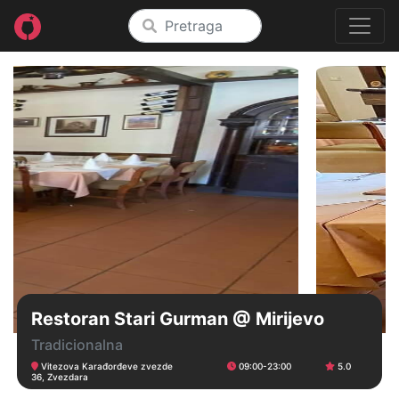
Restoran Stari Gurman @ Mirijevo
Tradicionalna
Vitezova Karađorđeve zvezde
09:00-23:00
5.0
36, Zvezdara