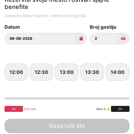
benefite
Izaberite željeni datum, vreme i broj gostiju
Datum
Broj gostiju
12:00
12:30
13:00
13:30
14:00
4%
Keš-bek
Nivo 2 👉
5%
Rezerviši sto