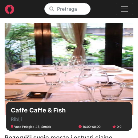
Caffe Caffe & Fish
Riblji
Vase Pelagića 48, Senjak
10:00-00:00
0.0
Rezerviši svoje mesto i ostvari sjajne