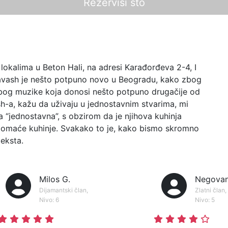
Rezerviši sto
lokalima u Beton Hali, na adresi Karađorđeva 2-4, I
 Lavash je nešto potpuno novo u Beogradu, kako zbog
bog muzike koja donosi nešto potpuno drugačije od
sh-a, kažu da uživaju u jednostavnim stvarima, mi
 “jednostavna”, s obzirom da je njihova kuhinja
I domaće kuhinje. Svakako to je, kako bismo skromno
teksta.
Milos G.
Negovan
Dijamantski član,
Zlatni član,
Nivo: 6
Nivo: 5