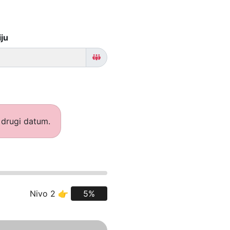
iju
i drugi datum.
Nivo 2 👉
5%