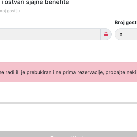
i ostvari sjajne benefite
roj gostiju
Broj gost
e radi ili je prebukiran i ne prima rezervacije, probajte nek