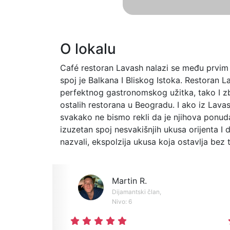
O lokalu
Café restoran Lavash nalazi se među prvim 
spoj je Balkana I Bliskog Istoka. Restoran
perfektnog gastronomskog užitka, tako I z
ostalih restorana u Beogradu. I ako iz Lava
svakako ne bismo rekli da je njihova ponuda
izuzetan spoj nesvakišnjih ukusa orijenta 
nazvali, ekspolzija ukusa koja ostavlja bez 
Martin R.
Dijamantski član,
Nivo: 6