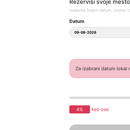
Rezerviši svoje mesto 
Izaberite željeni datum, vreme i b
Datum
Za izabrani datum lokal n
4%
Keš-bek