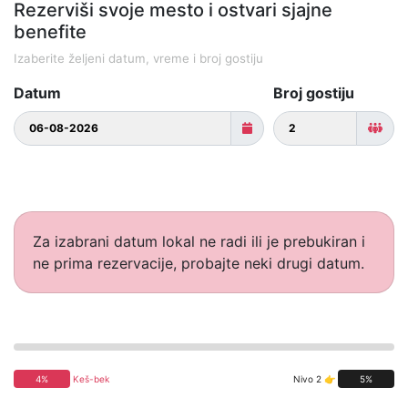
Rezerviši svoje mesto i ostvari sjajne
benefite
Izaberite željeni datum, vreme i broj gostiju
Datum
Broj gostiju
Za izabrani datum lokal ne radi ili je prebukiran i
ne prima rezervacije, probajte neki drugi datum.
4%
Keš-bek
Nivo 2 👉
5%