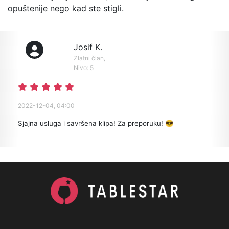
opuštenije nego kad ste stigli.
Josif K.
Zlatni član,
Nivo: 5
2022-12-04, 04:00
Sjajna usluga i savršena klipa! Za preporuku! 😎