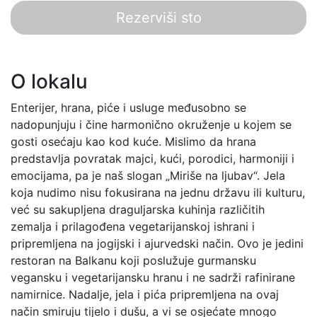
Rezerviši sto
O lokalu
Enterijer, hrana, piće i usluge međusobno se
nadopunjuju i čine harmonično okruženje u kojem se
gosti osećaju kao kod kuće. Mislimo da hrana
predstavlja povratak majci, kući, porodici, harmoniji i
emocijama, pa je naš slogan „Miriše na ljubav“. Jela
koja nudimo nisu fokusirana na jednu državu ili kulturu,
već su sakupljena draguljarska kuhinja različitih
zemalja i prilagođena vegetarijanskoj ishrani i
pripremljena na jogijski i ajurvedski način. Ovo je jedini
restoran na Balkanu koji poslužuje gurmansku
vegansku i vegetarijansku hranu i ne sadrži rafinirane
namirnice. Nadalje, jela i pića pripremljena na ovaj
način smiruju tijelo i dušu, a vi se osjećate mnogo