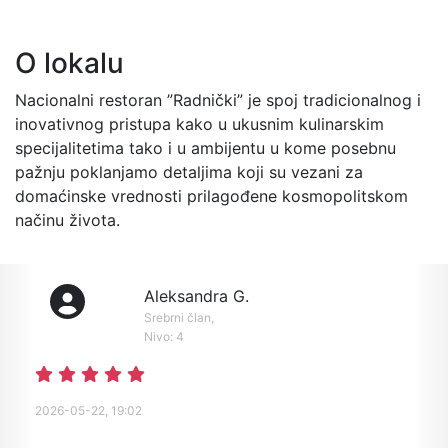
O lokalu
Nacionalni restoran ”Radnički” je spoj tradicionalnog i
inovativnog pristupa kako u ukusnim kulinarskim
specijalitetima tako i u ambijentu u kome posebnu
pažnju poklanjamo detaljima koji su vezani za
domaćinske vrednosti prilagođene kosmopolitskom
načinu života.
Aleksandra G.
Srebrni član,
Nivo: 4
2026-05-22, 19:02