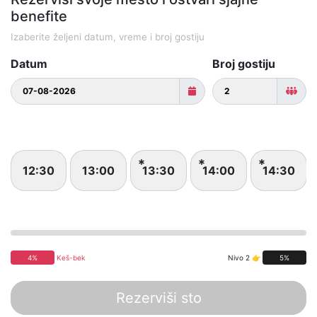
benefite
Izaberite željeni datum, vreme i broj gostiju
Datum
Broj gostiju
12:30
13:00
13:30
14:00
14:30
4%
Keš-bek
Nivo 2 👉
5%
Rezerviši sto